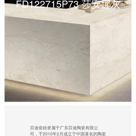
FD122715P73 莎安娜灰
芬迪瓷砖隶属于广东芬迪陶瓷有限公
司，于2010年2月成立于中国著名的陶瓷